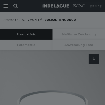
Startseite
.
ROFY 60 /T D/I
.
90592L115HG0000
Produktfoto
Maßliche Zeichnung
Fotometrie
Anwendung Foto