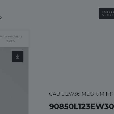
0
Anwendung
Foto
CAB L12W36 MEDIUM HF
90850L123EW3