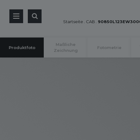
Startseite
.
CAB
.
90850L123EW300
Maßliche
Produktfoto
Fotometrie
Zeichnung