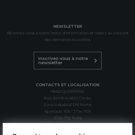
NEWSLETTER
Abonnez-vous à notre lettre d'information et restez au courant
des dernières nouvelles.
Inscrivez-vous à notre
newsletter
CONTACTS ET LOCALISATION
HEADQUARTERS:
Rua da Mina 465 | Covão
Zona Industrial EN1 Norte
Apartado 106 / 3754-909
3750-792 Trofa
ÁGUEDA | PORTUGAL