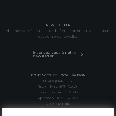
NEWSLETTER
Abonnez-vous à notre lettre d'information et restez au courant
des dernières nouvelles.
Inscrivez-vous à notre
newsletter
CONTACTS ET LOCALISATION
HEADQUARTERS:
Rua da Mina 465 | Covão
Zona Industrial EN1 Norte
Apartado 106 / 3754-909
3750-792 Trofa
ÁGUEDA | PORTUGAL