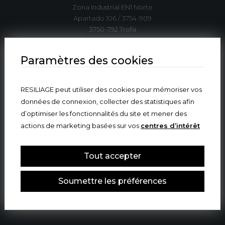
Zona Industrial EN1 Norte
Apartado 106 / 3754-909
3750-792 Trofa
ÁGUEDA | PORTUGAL
Paramètres des cookies
T. +351 234 612 310*
indelague@indelaguegroup.com
RESILIAGE peut utiliser des cookies pour mémoriser vos
données de connexion, collecter des statistiques afin
GPS. 40º36’5.84”N | 8º27’4.38”W
d’optimiser les fonctionnalités du site et mener des
actions de marketing basées sur vos
centres d’intérêt
Où nous sommes
Tout accepter
Soumettre les préférences
© 2024 INDELAGUE GROUP
ALL RIGHTS RESERVED