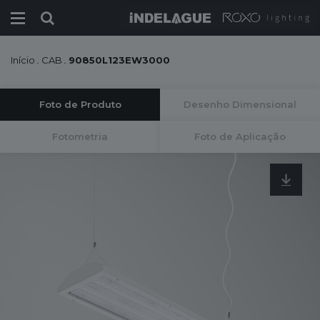
Início
.
CAB
.
90850L123EW3000
Foto de Produto
Desenho Dimensional
Fotometria
Foto de Aplicação