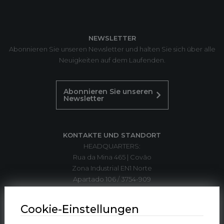
NEWSLETTER
Abonnieren Sie unseren Newsletter und halten Sie sich über alle
Neuigkeiten auf dem Laufenden.
Abonnieren Sie unseren
Newsletter
KONTAKTE UND STANDORT
HEADQUARTERS:
Rua da Mina 465 | Covão
Zona Industrial EN1 Norte
Apartado 106 / 3754-909
3750-792 Trofa
ÁGUEDA | PORTUGAL
Cookie-Einstellungen
T. +351 234 612 310*