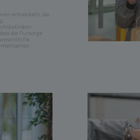
iven entwickeln, die
g,
ohlbefinden
dass die Fürsorge
 wesentliche
gemeinsames