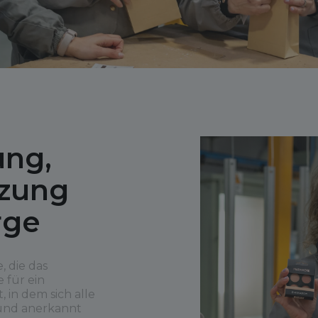
ng,
zung
rge
e, die das
 für ein
 in dem sich alle
 und anerkannt