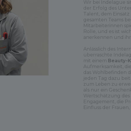
Wir bei Indelague s
der Erfolg des Unt
Talent, dem Einsat
gesamten Teams ber
Mitarbeiterinnen sp
Rolle, und es ist wic
anerkennen und ihr
Anlässlich des Inter
überraschte Indelag
mit einem
Beauty-K
Aufmerksamkeit, di
das Wohlbefinden de
jeden Tag dazu bei
zum Leben zu erwec
als nur ein Geschenk,
Wertschätzung des
Engagement, die Pro
Einfluss der Frauen,