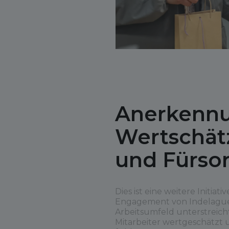
Anerkennu
Wertschät
und Fürso
Dies ist eine weitere Initiativ
Engagement von Indelague
Arbeitsumfeld unterstreicht,
Mitarbeiter wertgeschätzt