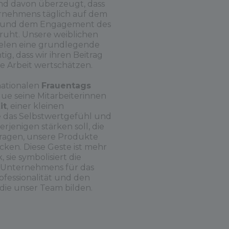
ind davon überzeugt, dass
ernehmens täglich auf dem
z und dem Engagement des
uht. Unsere weiblichen
ielen eine grundlegende
htig, dass wir ihren Beitrag
e Arbeit wertschätzen.
nationalen
Frauentags
ue seine Mitarbeiterinnen
it
, einer kleinen
e das Selbstwertgefühl und
rjenigen stärken soll, die
tragen, unsere Produkte
ken. Diese Geste ist mehr
 sie symbolisiert die
 Unternehmens für das
fessionalität und den
 die unser Team bilden.