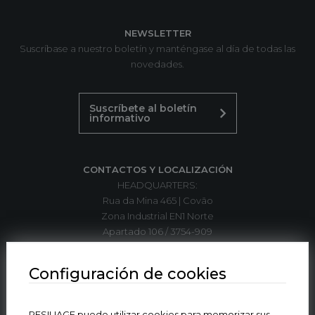
NEWSLETTER
Suscríbase a nuestro boletín y manténgase al día de todas las
novedades.
Suscríbete al boletín
informativo
CONTACTOS Y LOCALIZACIÓN
HEADQUARTERS:
Rua da Mina 465 | Covão
Zona Industrial EN1 Norte
Apartado 106 / 3754-909
3750-792 Trofa
ÁGUEDA | PORTUGAL
Configuración de cookies
T. +351 234 612 310*
RESILIAGE puede utilizar cookies para memorizar sus