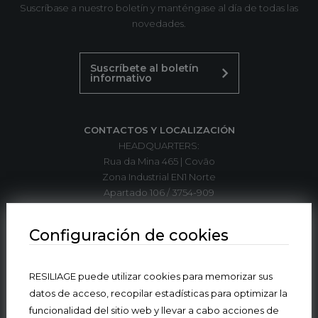
Suscríbase a nuestro boletín y manténgase al día de todas las
novedades.
Suscríbete al boletín
informativo
CONTACTOS Y LOCALIZACIÓN
HEADQUARTERS:
Rua da Mina 465 | Covão
Zona Industrial EN1 Norte
Apartado 106 / 3754-909
3750-792 Trofa
ÁGUEDA | PORTUGAL
Configuración de cookies
T. +351 234 612 310*
RESILIAGE puede utilizar cookies para memorizar sus
indelague@indelaguegroup.com
datos de acceso, recopilar estadísticas para optimizar la
funcionalidad del sitio web y llevar a cabo acciones de