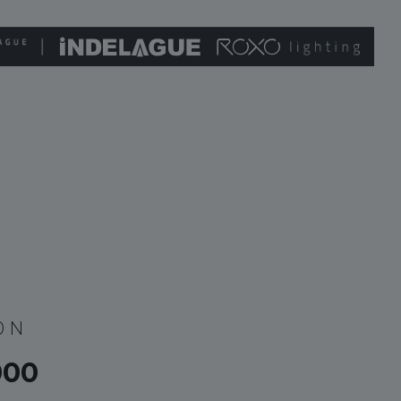
0 N
000