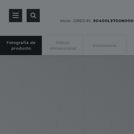
Inicio
.
OREO IN
.
90400L9700N000
Fotografía de
Dibujo
Fotometría
producto
dimensional