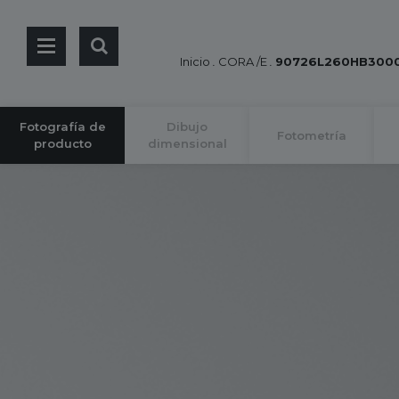
Inicio
.
CORA /E
.
90726L260HB300
Fotografía de
Dibujo
Fotometría
producto
dimensional