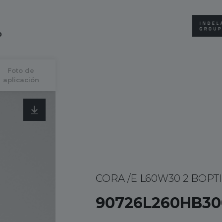
0
Foto de
aplicación
CORA /E L60W30 2 BOPTI
90726L260HB30