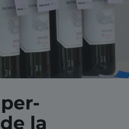
per-
 de la