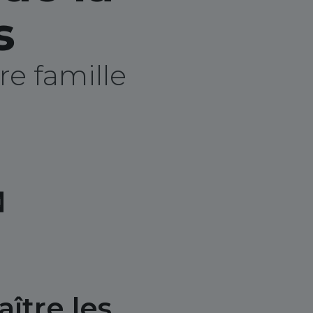
s
e famille
ître les