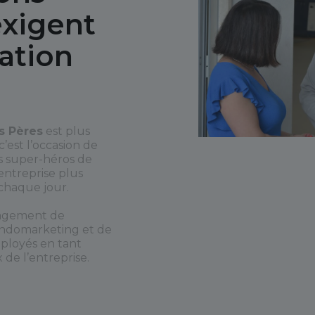
exigent
ation
s Pères
est plus
c’est l’occasion de
s super-héros de
’entreprise plus
 chaque jour.
ngagement de
’endomarketing et de
mployés en tant
e l’entreprise.