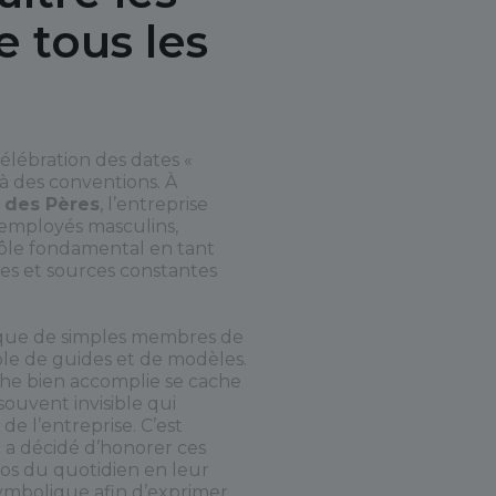
e tous les
élébration des dates «
là des conventions. À
 des Pères
, l’entreprise
 employés masculins,
rôle fondamental en tant
lles et sources constantes
 que de simples membres de
rôle de guides et de modèles.
he bien accomplie se cache
 souvent invisible qui
de l’entreprise. C’est
a décidé d’honorer ces
ros du quotidien en leur
ymbolique afin d’exprimer