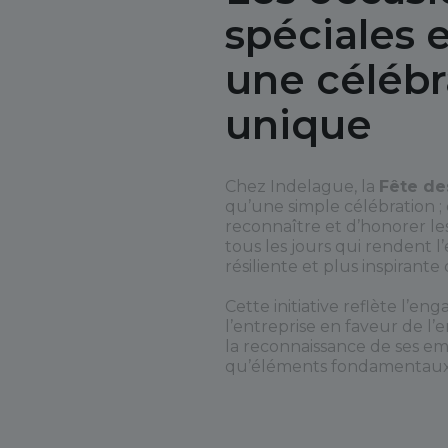
spéciales 
une célébr
unique
Chez Indelague, la
Fête de
qu’une simple célébration ; 
reconnaître et d’honorer le
tous les jours qui rendent l
résiliente et plus inspirante
Cette initiative reflète l’e
l’entreprise en faveur de l
la reconnaissance de ses e
qu’éléments fondamentaux d