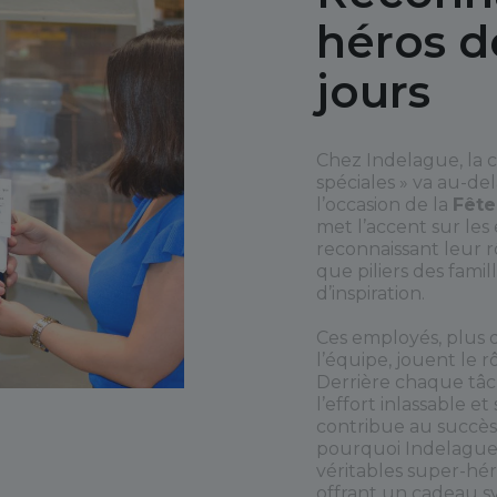
héros d
jours
Chez Indelague, la c
spéciales » va au-de
l’occasion de la
Fête
met l’accent sur les
reconnaissant leur 
que piliers des fami
d’inspiration.
Ces employés, plus
l’équipe, jouent le 
Derrière chaque tâc
l’effort inlassable et
contribue au succès 
pourquoi Indelague 
véritables super-hé
offrant un cadeau s