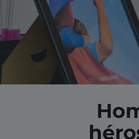
Hom
héros