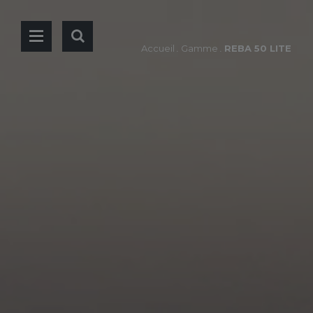
Accueil
.
Gamme
.
REBA 50 LITE