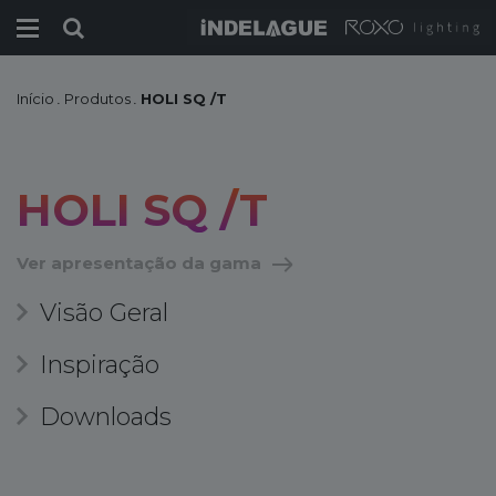
Início
.
Produtos
.
HOLI SQ /T
HOLI SQ /T
Ver apresentação da gama
Visão Geral
Inspiração
Downloads