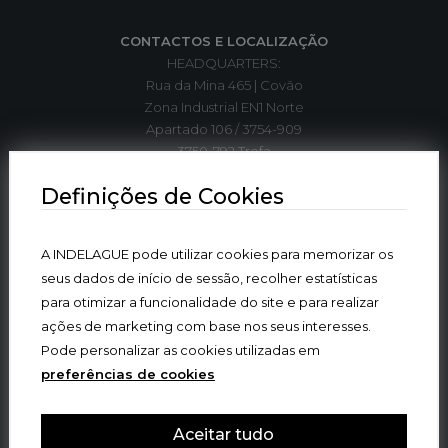
CONTACTOS E LOCALIZAÇÃO
HEADQUARTERS:
Rua da Mina 465 | Covão
Zona Industrial EN1 Norte
Apartado 106 / 3754-909
3750-792 Trofa
ÁGUEDA | PORTUGAL
Definições de Cookies
T. +351 234 612 310*
A INDELAGUE pode utilizar cookies para memorizar os
indelague@indelaguegroup.com
seus dados de início de sessão, recolher estatísticas
para otimizar a funcionalidade do site e para realizar
GPS. 40º36’5.84”N | 8º27’4.38”W
ações de marketing com base nos seus interesses.
Pode personalizar as cookies utilizadas em
* chamada para rede fixa nacional
preferências de cookies
Onde estamos
Aceitar tudo