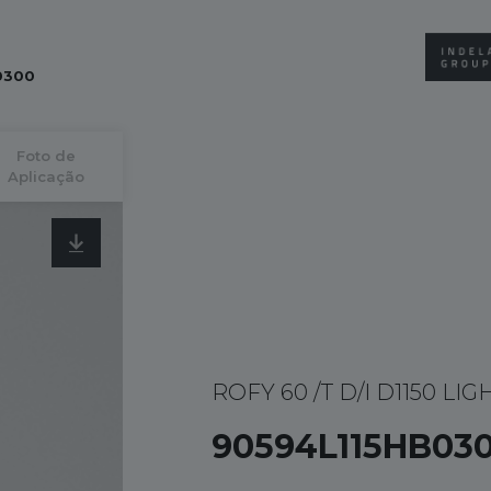
0300
Foto de
Aplicação
ROFY 60 /T D/I D1150 LIG
90594L115HB03