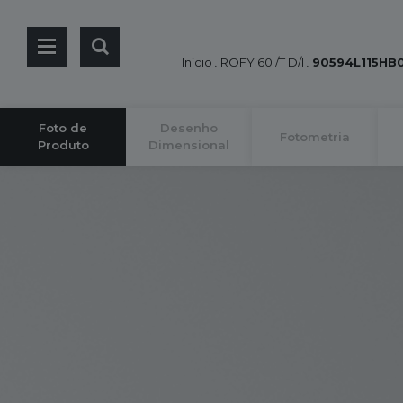
Início
.
ROFY 60 /T D/I
.
90594L115HB
Foto de
Desenho
Fotometria
Produto
Dimensional