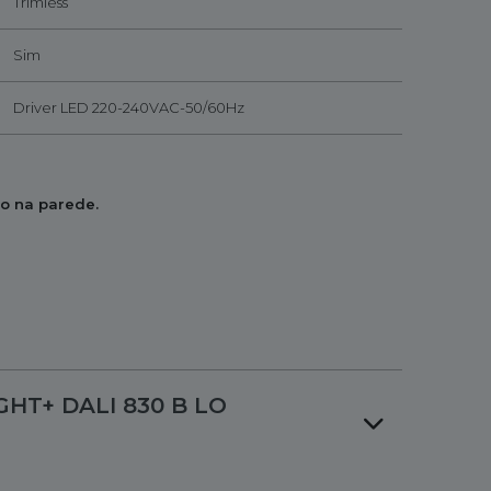
Trimless
Sim
Driver LED 220-240VAC-50/60Hz
ão na parede.
IGHT+ DALI 830 B LO