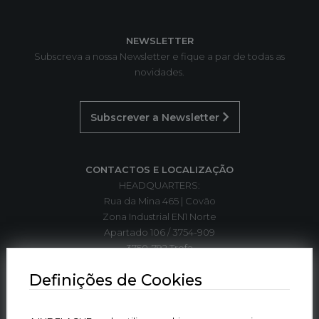
NEWSLETTER
Subscreva a nossa Newsletter e fique a par de todas as
novidades.
Subscrever a Newsletter
CONTACTOS E LOCALIZAÇÃO
HEADQUARTERS:
Rua da Mina 465 | Covão
Zona Industrial EN1 Norte
Apartado 106 / 3754-909
3750-792 Trofa
ÁGUEDA | PORTUGAL
Definições de Cookies
T. +351 234 612 310*