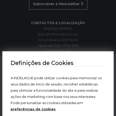
Subscrever a Newsletter
CONTACTOS E LOCALIZAÇÃO
HEADQUARTERS:
Rua da Mina 465 | Covão
Zona Industrial EN1 Norte
Apartado 106 / 3754-909
3750-792 Trofa
ÁGUEDA | PORTUGAL
Definições de Cookies
T. +351 234 612 310*
A INDELAGUE pode utilizar cookies para memorizar os
indelague@indelaguegroup.com
seus dados de início de sessão, recolher estatísticas
para otimizar a funcionalidade do site e para realizar
GPS. 40º36’5.84”N | 8º27’4.38”W
ações de marketing com base nos seus interesses.
Pode personalizar as cookies utilizadas em
* chamada para rede fixa nacional
preferências de cookies